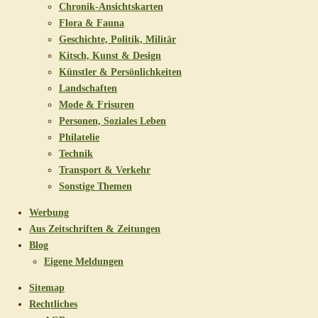
Chronik-Ansichtskarten
Flora & Fauna
Geschichte, Politik, Militär
Kitsch, Kunst & Design
Künstler & Persönlichkeiten
Landschaften
Mode & Frisuren
Personen, Soziales Leben
Philatelie
Technik
Transport & Verkehr
Sonstige Themen
Werbung
Aus Zeitschriften & Zeitungen
Blog
Eigene Meldungen
Sitemap
Rechtliches