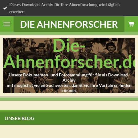
Dieses Download-Archiv für Ihre Ahnenforschung wird täglich
Zum
erweitert.
Hauptinhalt
springen
DIE AHNENFORSCHER
Die-
Ahnenforscher.d
Unsere Dokumenten- und Fotosammlung für Sie als Download-
Archiv
mit möglichst vielen Suchworten, damit Sie Ihre Vorfahren finden
können.
UNSER BLOG