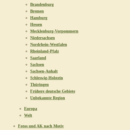
Brandenburg
Bremen
Hamburg
Hessen
Mecklenburg-Vorpommern
Niedersachsen
Nordrhein-Westfalen
Rheinland-Pfalz
Saarland
Sachsen
Sachsen-Anhalt
Schleswig-Holstein
Thüringen
Frühere deutsche Gebiete
Unbekannte Region
Europa
Welt
Fotos und AK nach Motiv