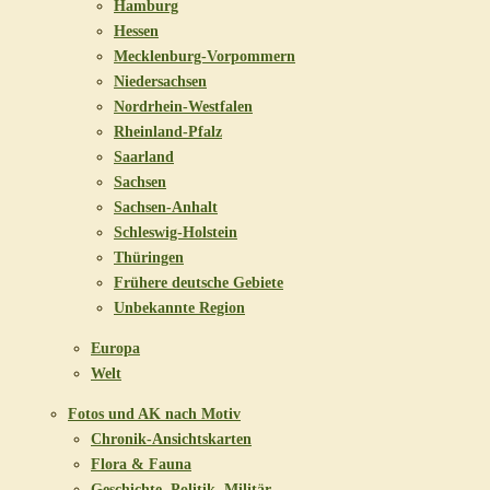
Hamburg
Hessen
Mecklenburg-Vorpommern
Niedersachsen
Nordrhein-Westfalen
Rheinland-Pfalz
Saarland
Sachsen
Sachsen-Anhalt
Schleswig-Holstein
Thüringen
Frühere deutsche Gebiete
Unbekannte Region
Europa
Welt
Fotos und AK nach Motiv
Chronik-Ansichtskarten
Flora & Fauna
Geschichte, Politik, Militär