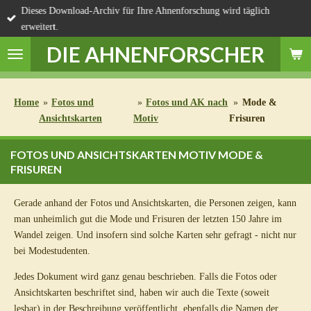
Dieses Download-Archiv für Ihre Ahnenforschung wird täglich
Zum
erweitert.
Hauptinhalt
springen
DIE AHNENFORSCHER
Home
»
Fotos und
»
Fotos und AK nach
»
Mode &
Ansichtskarten
Motiv
Frisuren
FOTOS UND ANSICHTSKARTEN MOTIV MODE &
FRISUREN
Gerade anhand der Fotos und Ansichtskarten, die Personen zeigen, kann
man unheimlich gut die Mode und Frisuren der letzten 150 Jahre im
Wandel zeigen. Und insofern sind solche Karten sehr gefragt - nicht nur
bei Modestudenten.
Jedes Dokument wird ganz genau beschrieben. Falls die Fotos oder
Ansichtskarten beschriftet sind, haben wir auch die Texte (soweit
lesbar) in der Beschreibung veröffentlicht, ebenfalls die Namen der