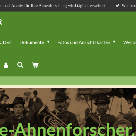
load-Archiv für Ihre Ahnenforschung wird täglich erweitert.
Wir freu
R
CDVs
Dokumente
Fotos und Ansichtskarten
Werb
e-Ahnenforscher