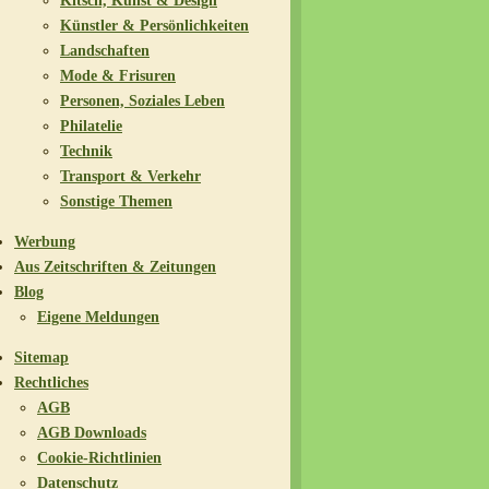
Kitsch, Kunst & Design
Künstler & Persönlichkeiten
Landschaften
Mode & Frisuren
Personen, Soziales Leben
Philatelie
Technik
Transport & Verkehr
Sonstige Themen
Werbung
Aus Zeitschriften & Zeitungen
Blog
Eigene Meldungen
Sitemap
Rechtliches
AGB
AGB Downloads
Cookie-Richtlinien
Datenschutz