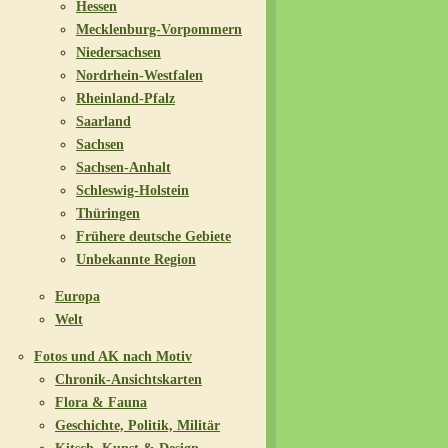
Hessen
Mecklenburg-Vorpommern
Niedersachsen
Nordrhein-Westfalen
Rheinland-Pfalz
Saarland
Sachsen
Sachsen-Anhalt
Schleswig-Holstein
Thüringen
Frühere deutsche Gebiete
Unbekannte Region
Europa
Welt
Fotos und AK nach Motiv
Chronik-Ansichtskarten
Flora & Fauna
Geschichte, Politik, Militär