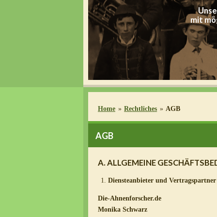
Unse
mit mög
Home
»
Rechtliches
»
AGB
AGB
A. ALLGEMEINE GESCHÄFTSB
Diensteanbieter und Vertragspartner
Die-Ahnenforscher.de
Monika Schwarz