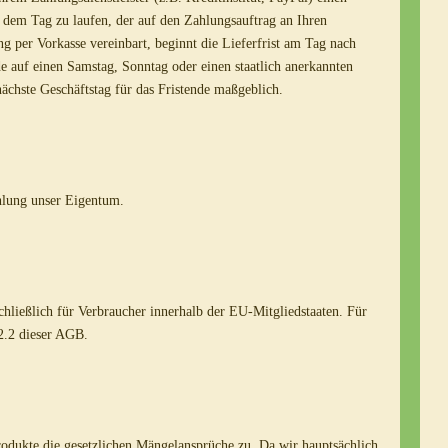
n dem Tag zu laufen, der auf den Zahlungsauftrag an Ihren
ung per Vorkasse vereinbart, beginnt die Lieferfrist am Tag nach
nde auf einen Samstag, Sonntag oder einen staatlich anerkannten
nächste Geschäftstag für das Fristende maßgeblich.
ahlung unser Eigentum.
schließlich für Verbraucher innerhalb der EU-Mitgliedstaaten. Für
 2.2 dieser AGB.
odukte die gesetzlichen Mängelansprüche zu. Da wir hauptsächlich