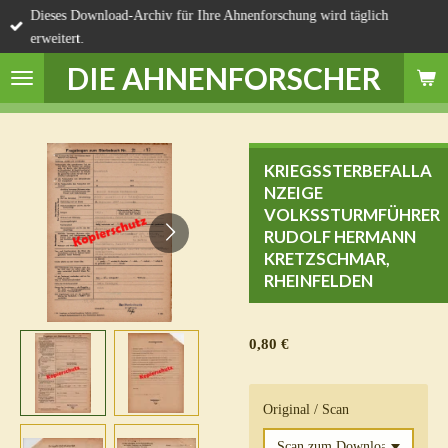
Dieses Download-Archiv für Ihre Ahnenforschung wird täglich
Zum
erweitert.
Hauptinhalt
springen
DIE AHNENFORSCHER
KRIEGSSTERBEFALLA
NZEIGE
VOLKSSTURMFÜHRER
RUDOLF HERMANN
KRETZSCHMAR,
RHEINFELDEN
0,80 €
Original / Scan