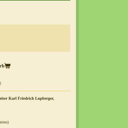
rb
2
eiter Karl Friedrich Lupberger,
teien)