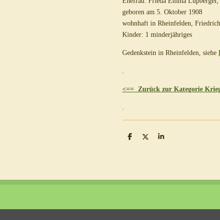
Ehefrau: Frieda Emma Lupberger, 
geboren am 5. Oktober 1908
wohnhaft in Rheinfelden, Friedrich
Kinder: 1 minderjähriges
Gedenkstein in Rheinfelden, siehe
.
<== Zurück zur Kategorie Krieg
.
T
T
T
e
e
e
i
i
i
l
l
l
e
e
e
n
n
n