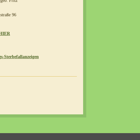
geb. Fritz
straße 96
HIER
s-Sterbefallanzeigen