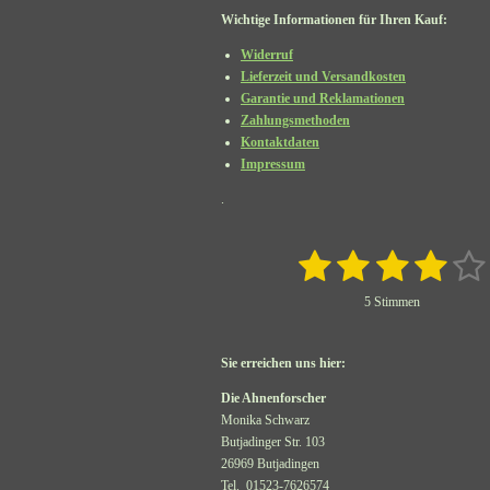
Wichtige Informationen für Ihren Kauf:
Widerruf
Lieferzeit und Versandkosten
Garantie und Reklamationen
Zahlungsmethoden
Kontaktdaten
Impressum
.
1
2
3
4
5
B
e
S
S
S
S
S
5 Stimmen
w
t
t
t
t
t
e
t
r
e
e
e
e
e
Sie erreichen uns hier:
t
u
r
r
r
r
r
Die Ahnenforscher
n
Monika Schwarz
n
n
n
n
n
g
Butjadinger Str. 103
:
26969 Butjadingen
e
e
e
e
3
Tel. 01523-7626574