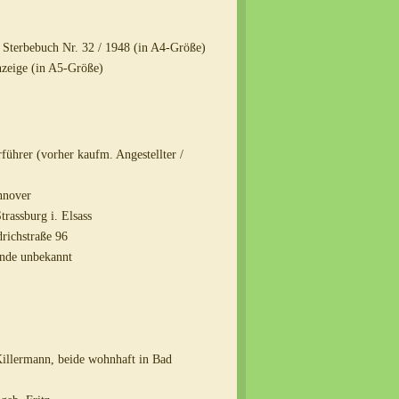
 Sterbebuch Nr. 32 / 1948 (in A4-Größe)
anzeige (in A5-Größe)
rführer (vorher kaufm. Angestellter /
nnover
trassburg i. Elsass
drichstraße 96
unde unbekannt
Killermann, beide wohnhaft in Bad