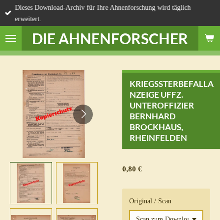
Dieses Download-Archiv für Ihre Ahnenforschung wird täglich
Zum
erweitert.
Hauptinhalt
springen
DIE AHNENFORSCHER
KRIEGSSTERBEFALLA
NZEIGE UFFZ.
UNTEROFFIZIER
BERNHARD
BROCKHAUS,
RHEINFELDEN
0,80 €
Original / Scan