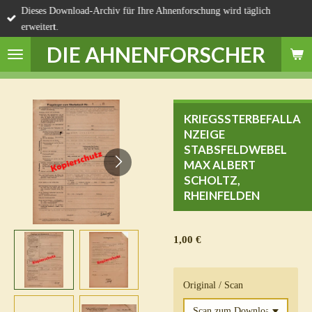
Dieses Download-Archiv für Ihre Ahnenforschung wird täglich
Zum
erweitert.
Hauptinhalt
springen
DIE AHNENFORSCHER
KRIEGSSTERBEFALLA
NZEIGE
STABSFELDWEBEL
MAX ALBERT
SCHOLTZ,
RHEINFELDEN
1,00 €
Original / Scan