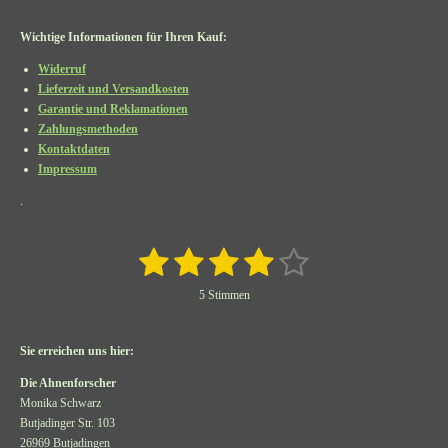
Wichtige Informationen für Ihren Kauf:
Widerruf
Lieferzeit und Versandkosten
Garantie und Reklamationen
Zahlungsmethoden
Kontaktdaten
Impressum
.
1
2
3
4
5
B
B
e
e
S
S
S
S
S
w
5 Stimmen
w
e
r
t
t
t
t
t
e
t
r
u
e
e
e
e
e
Sie erreichen uns hier:
t
n
g
u
r
r
r
r
r
Die Ahnenforscher
a
n
Monika Schwarz
b
n
n
n
n
n
g
s
Butjadinger Str. 103
e
:
26969 Butjadingen