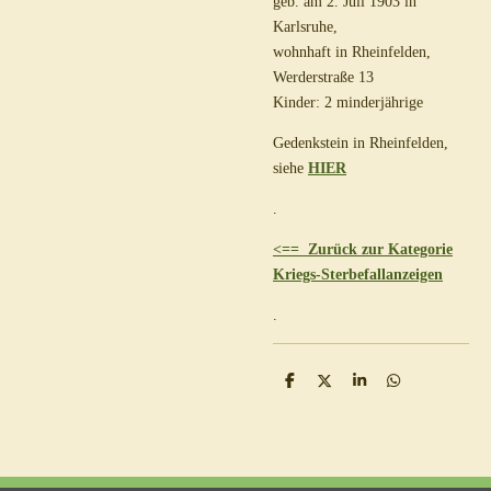
geb. am 2. Juli 1903 in
Karlsruhe,
wohnhaft in Rheinfelden,
Werderstraße 13
Kinder: 2 minderjährige
Gedenkstein in Rheinfelden,
siehe
HIER
.
<== Zurück zur Kategorie
Kriegs-Sterbefallanzeigen
.
T
T
T
T
e
e
e
e
i
i
i
i
l
l
l
l
e
e
e
e
n
n
n
n