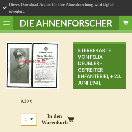
Dieses Download-Archiv für Ihre Ahnenforschung wird täglich
Zum
erweitert.
Hauptinhalt
springen
DIE AHNENFORSCHER
STERBEKARTE
VON FELIX
DEUBLER -
GEFREITER
(INFANTERIE), + 23.
JUNI 1941
0,20 €
In den
Warenkorb